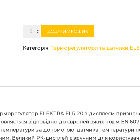
Терморегулятор
ДОДАТИ У КОШИК
ELEKTRA
ELR
Категорія:
Терморегулятори та датчики EL
20
кількість
регулятор ELEKTRA ELR 20 з дисплеєм призначен
отовляється відповідно до європейських норм EN 607
 температури за допомогою: датчика температури по
сним. Великий РК-дисплей є зручним для користувача