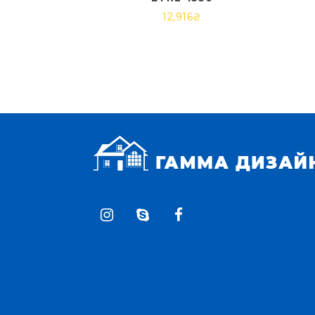
12,916
₴