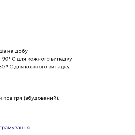
дів на добу
+ 90° C для кожного випадку
60 ° C для кожного випадку
 повітря (вбудований).
ограмування