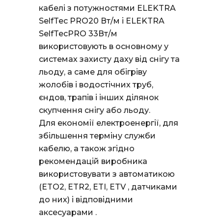
кабелі з потужностями ELEKTRA
SelfTec PRO20 Вт/м і ELEKTRA
SelfTecPRO 33Вт/м
використовують в основному у
системах захисту даху від снігу та
льоду, а саме для обігріву
жолобів і водостічних труб,
єндов, трапів і інших ділянок
скупчення снігу або льоду.
Для економії електроенергії, для
збільшення терміну служби
кабелю, а також згідно
рекомендацій виробника
використовувати з автоматикою
(ETO2, ETR2, ETI, ETV , датчиками
до них) і відповідними
аксесуарами .