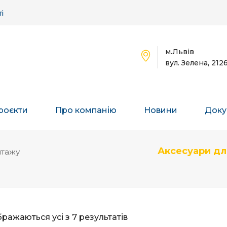
і
м.Львів
вул. Зелена, 212
роєкти
Про компанію
Новини
Доку
Аксесуари дл
нтажу
ражаються усі з 7 результатів