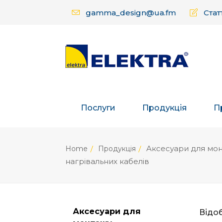
gamma_design@ua.fm
Статт
Послуги
Продукція
П
Аксесуари для мо
Home
Продукція
нагрівальних кабелів
Аксесуари для
Відоб