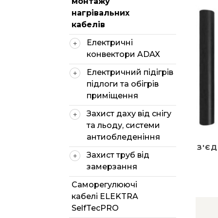
монтажу
нагрівальних
кабелів
Електричні
конвектори ADAX
Електричний підігрів
підлоги та обігрів
приміщення
Захист даху від снігу
та льоду, системи
антиобледеніння
З'Є
Захист труб від
замерзання
Саморегулюючі
кабелі ELEKTRA
SelfTecPRO