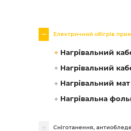
Електричний обігрів при
Нагрівальний ка
Нагрівальний ка
Нагрівальний ма
Нагрівальна фол
Сніготанення, антиоблед