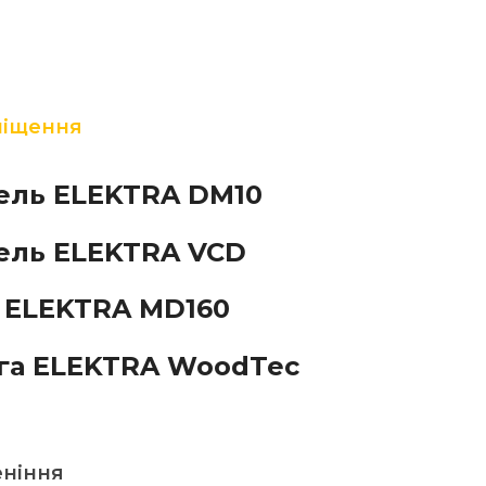
міщення
бель ELEKTRA DM10
бель ELEKTRA VCD
т ELEKTRA MD160
ьга ELEKTRA WoodTec
еніння