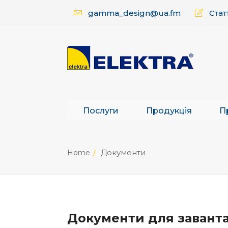
gamma_design@ua.fm
Статт
Послуги
Продукція
П
Документи
Home
Документи для завант