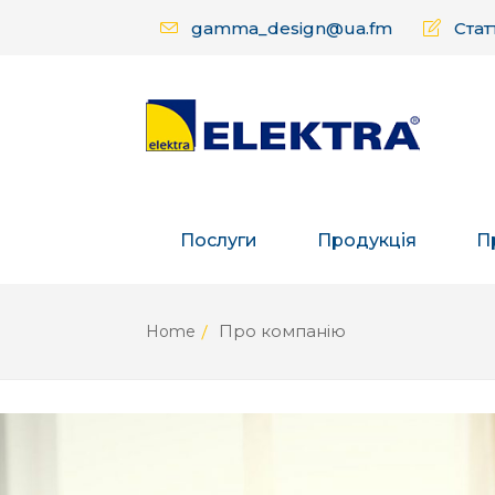
gamma_design@ua.fm
Статт
Послуги
Продукція
П
Про компанію
Home