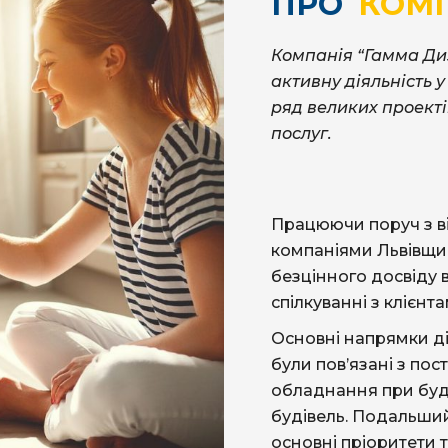
ПРО
КОМ
Компанія “Гамма Ди
активну діяльність 
ряд великих проекті
послуг.
Працюючи поруч з 
компаніями Львівщи
безцінного досвіду в
спілкуванні з клієнт
Основні напрямки ді
були пов’язані з по
обладнання при буді
будівель. Подальши
основні пріоритети 