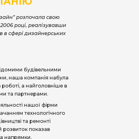
ПАНІЮ
зайн” розпочала свою
у 2006 році, реалізувавши
в в сфері дизайнерських
відомими будівельними
ни, наша компанія набула
 роботі, а найголовніше в
ами та партнерами.
яльності нашої фірми
стачанням технологічного
вництві та ремонті
й розвиток показав
та напрямки.