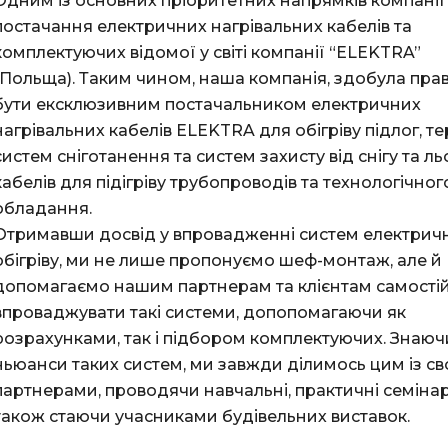
Одним із основних пріоритетних напрямків компанії
постачання електричних нагрівальних кабелів та
комплектуючих відомої у світі компанії “ELEKTRA”
(Польща). Таким чином, наша компанія, здобула пра
бути ексклюзивним постачальником електричних
нагрівальних кабелів ELEKTRA для обігріву підлог, те
систем сніготанення та систем захисту від снігу та ль
кабелів для підігріву трубопроводів та технологічног
обладання.
Отримавши досвід у впровадженні систем електрич
обігріву, ми не лише пропонуємо шеф-монтаж, але й
допомагаємо нашим партнерам та клієнтам самості
впроваджувати такі системи, допопомагаючи як
розрахунками, так і підбором комплектуючих. Знаюч
ньюанси таких систем, ми завжди ділимось цим із с
партнерами, проводячи навчальні, практичні семінар
також стаючи учасниками будівельних виставок.