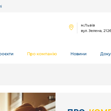
і
м.Львів
вул. Зелена, 212
роєкти
Про компанію
Новини
Доку