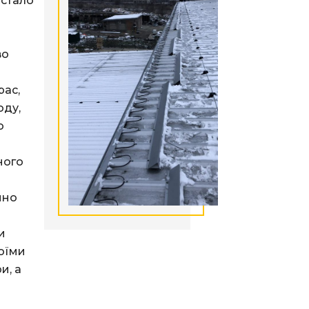
 стало
во
рас,
оду,
о
ного
йно
и
воїми
и, а