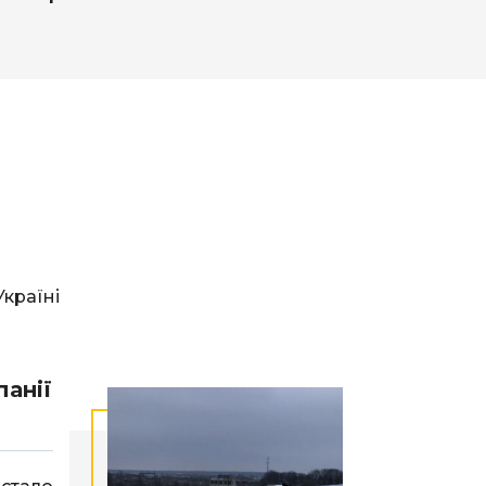
країні
анії