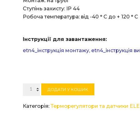
Монтаж: на трубі
Ступінь захисту: IP 44
Робоча температура: від -40 ° C до + 120 ° С
Інструкції для завантаження:
etn4_інструкція монтажу
,
etn4_інструкція в
Терморегулятор
ДОДАТИ У КОШИК
Elektra
ETN4-
Категорія:
Терморегулятори та датчики EL
1999
кількість