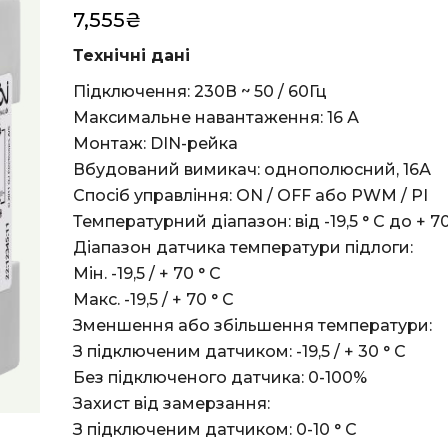
7,555
₴
Технічні дані
Підключення: 230В ~ 50 / 60Гц
Максимальне навантаження: 16 А
Монтаж: DIN-рейка
Вбудований вимикач: однополюсний, 16А
Спосіб управління: ON / OFF або PWM / PI
Температурний діапазон: від -19,5 ° C до + 70
Діапазон датчика температури підлоги:
Мін. -19,5 / + 70 ° C
Макс. -19,5 / + 70 ° C
Зменшення або збільшення температури:
З підключеним датчиком: -19,5 / + 30 ° C
Без підключеного датчика: 0-100%
Захист від замерзання:
З підключеним датчиком: 0-10 ° C