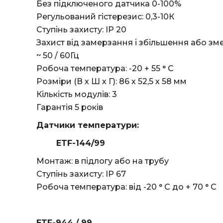
Без підключеного датчика 0-100%
Регульований гістерезис: 0,3-10К
Ступінь захисту: IP 20
Захист від замерзання і збільшення або з
~ 50 / 60Гц
Робоча температура: -20 + 55 ° C
Розміри (В х Ш х Г): 86 х 52,5 х 58 мм
Кількість модулів: 3
Гарантія 5 років
Датчики температури:
ETF-144/99
Монтаж: в підлогу або на трубу
Ступінь захисту: IP 67
Робоча температура: від -20 ° C до + 70 ° С
ETF-944 / 99