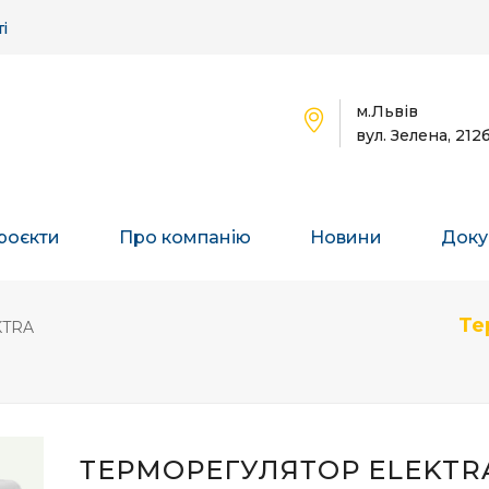
і
м.Львів
вул. Зелена, 212
роєкти
Про компанію
Новини
Доку
Те
KTRA
ТЕРМОРЕГУЛЯТОР ELEKTRA