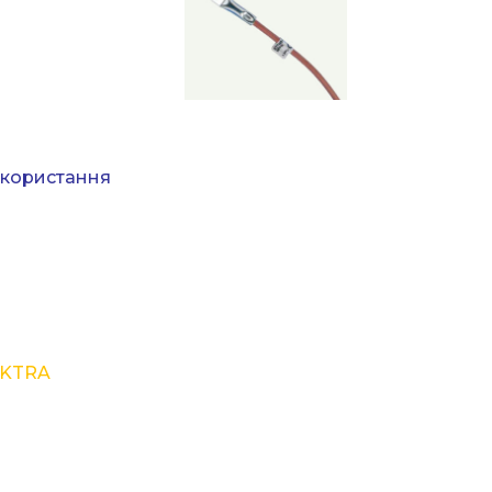
икористання
EKTRA