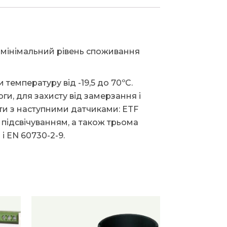
 мінімальний рівень споживання
температуру від -19,5 до 70ºC.
и, для захисту від замерзання і
ти з наступними датчиками: ETF
 підсвічуванням, а також трьома
і EN 60730-2-9.