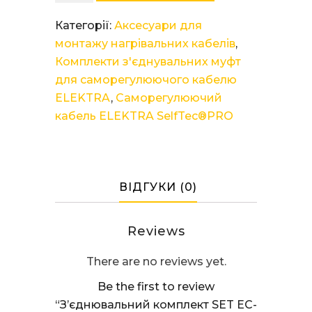
комплект
SET
Категорії:
Аксесуари для
EC-
монтажу нагрівальних кабелів
,
PRO
Комплекти з'єднувальних муфт
кількість
для саморегулюючого кабелю
ELEKTRA
,
Саморегулюючий
кабель ELEKTRA SelfTec®PRO
ВІДГУКИ (0)
Reviews
There are no reviews yet.
Be the first to review
“З’єднювальний комплект SET EC-