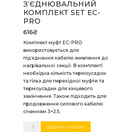
З’ЄДНЮВАЛЬНИЙ
КОМПЛЕКТ SET EC-
PRO
616
₴
Комплект муфт EC-PRO
використовується для
під’єднання кабелю живлення до
нагрівальної секції. В комплекті
необхідна кількість термоусадок
та гільз для перехідної муфти та
термоусадки для кінцевого
закінчення. Також підходить для
продовження силового кабелю
січенням 3×2.5.
З'єднювальний
ДОДАТИ У КОШИК