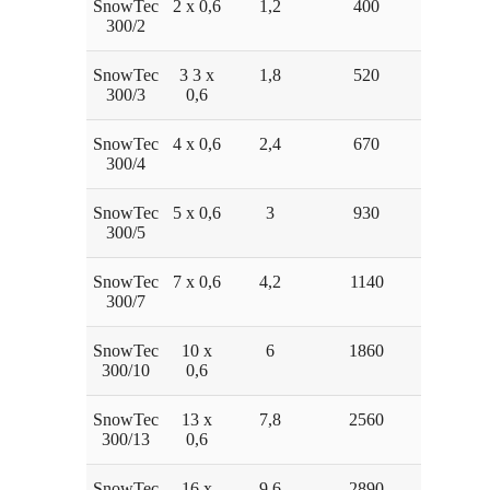
SnowTec
2 x 0,6
1,2
400
300/2
SnowTec
3 3 x
1,8
520
300/3
0,6
SnowTec
4 x 0,6
2,4
670
300/4
SnowTec
5 x 0,6
3
930
300/5
SnowTec
7 x 0,6
4,2
1140
300/7
SnowTec
10 x
6
1860
300/10
0,6
SnowTec
13 x
7,8
2560
300/13
0,6
SnowTec
16 x
9,6
2890