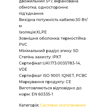
двожильний 5×7, екранована
обмотка, одностороннє
під’єднання
Вихідна потужність кабелю:30 Вт/
м
Ізоляція:XLPE
Зовнішня оболонка: термостійка
PVC
Мінімальний радіус згину: 5D
Степінь захисту: ІРХ7
Сертифікат:UA1.173.0035783-14,
VDE
Сертифікат ISO 9001: IQNET, PCBC
Маркування продукту: СЕ
Виготовляються відповідно до
норм: EN 60335-1
Категорія:
Системи сніготанення