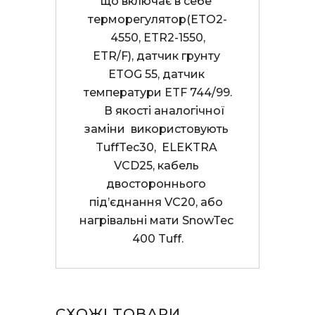
що включає в себе 
терморегулятор(ETO2-
4550, ETR2-1550,

ETR/F), датчик грунту 
ETOG 55, датчик 
температури ETF 744/99.

      В якості аналогічної 
заміни  використовують 
TuffTec30,  ELEKTRA 
VCD25, кабель 
двостороннього 
під’єднання VC20, або 
нагрівальні мати SnowTec 
400 Tuff.
СХОЖІ ТОВАРИ