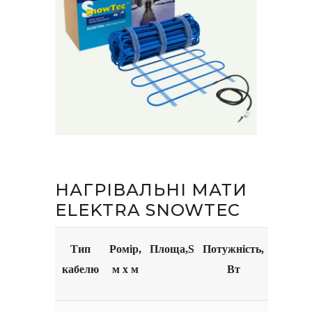
НАГРІВАЛЬНІ МАТИ
ELEKTRA SNOWTEC
Тип
Ромір,
Площа,S
Потужність,
кабелю
м x м
Вт