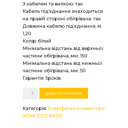
З кабелем та вилкою: так
Кабель під’єднання знаходиться
на правій стороні обігрівача: так
Довжина кабелю під’єднання, м:
1,20
Колір: білий
Мінімальна відстань від верхньої
частини обігрівача, мм: 150
Мінімальна відстань від нижньої
частини обігрівача, мм: 50
Гарантія: 5років.
Електричний
ДОДАТИ У КОШИК
конвектор
ADAX
Категорія:
Електричні конвектори
ECO
ADAX ECO BASIC
20