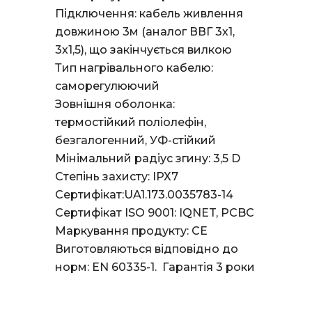
Підключення: кабель живлення
довжиною 3м (аналог ВВГ 3х1,
3х1,5), що закінчується вилкою
Тип нагрівального кабелю:
саморегулюючий
Зовнішня оболонка:
термостійкий поліолефін,
безгалогенний, УФ-стійкий
Мінімальний радіус згину: 3,5 D
Степінь захисту: ІРХ7
Сертифікат:UA1.173.0035783-14
Сертифікат ISO 9001: IQNET, PCBC
Маркування продукту: СЕ
Виготовляються відповідно до
норм: EN 60335-1. Гарантія 3 роки