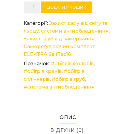
Саморегулюючий
ДОДАТИ У КОШИК
комплект
ELEKTRA
Категорії:
Захист даху від снігу та
SelfTec®16/2
льоду, системи антиобледеніння
,
кількість
Захист труб від замерзання
,
Саморегулюючий комплект
ELEKTRA SelfTec16
Позначок:
#обігрів жолобів
,
#обігрів кранів
,
#обігрів
сплінкерів
,
#обігрів труб
,
#система антиобледеніння
ОПИС
ВІДГУКИ (0)