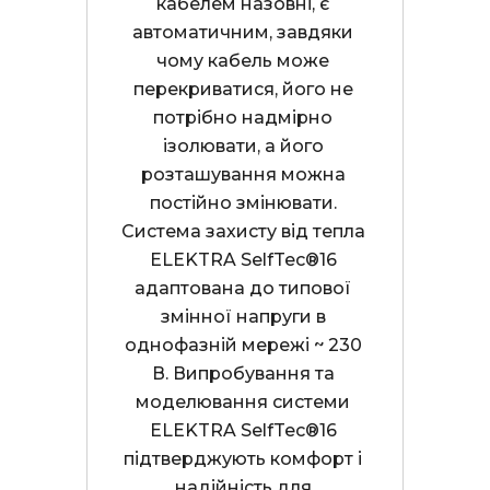
кабелем назовні, є 
автоматичним, завдяки 
чому кабель може 
перекриватися, його не 
потрібно надмірно 
ізолювати, а його 
розташування можна 
постійно змінювати. 
Система захисту від тепла 
ELEKTRA SelfTec®16 
адаптована до типової 
змінної напруги в 
однофазній мережі ~ 230 
В. Випробування та 
моделювання системи 
ELEKTRA SelfTec®16 
підтверджують комфорт і 
надійність для 