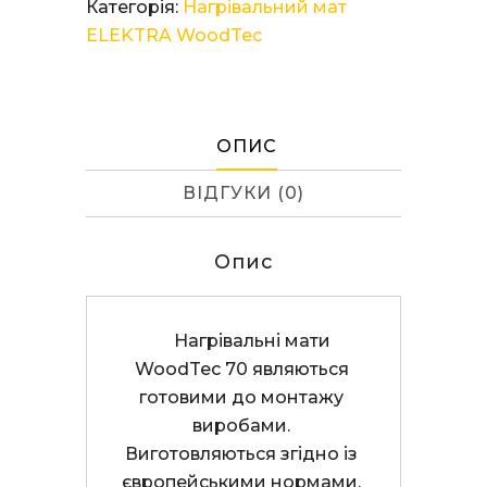
Категорія:
Нагрівальний мат
WoodTec
ELEKTRA WoodTec
70/13,0
кількість
ОПИС
ВІДГУКИ (0)
Опис
     Нагрівальні мати 
WoodTec 70 являються 
готовими до монтажу 
виробами. 
Виготовляються згідно із 
європейськими нормами. 