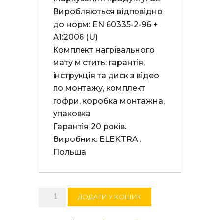
Вирoбляються відповідно 
до норм: EN 60335-2-96 + 
А1:2006 (U)

Комплект нагрівального 
мату містить: гарантія, 
інструкція та диск з відео  
по монтажу, комплект 
гофри, коробка монтажна, 
упаковка

Гарантія 20 років. 

Виробник: ELEKTRA . 
Польша
Нагрівальний
ДОДАТИ У КОШИК
мат
ELEKTRA