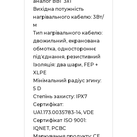
аналог ВВГ 3х1

Вихідна потужність 
нагрівального кабелю: 3Вт/
м

Тип нагрівального кабелю: 
двожильний, екранована 
обмотка, одностороннє 
під’єднання, резистивний

Ізоляція: два шари, FEP + 
XLPE

Мінімальний радіус згину: 
5 D

Степінь захисту: ІРХ7

Сертифікат: 
UA1.173.0035783-14, VDE

Сертифікат ISO 9001: 
IQNET, PCBC

Маркування продукту: СЕ
