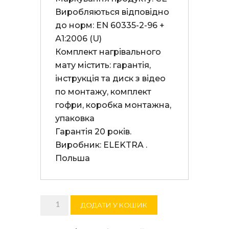
Вирoбляються відповідно 
до норм: EN 60335-2-96 + 
А1:2006 (U)

Комплект нагрівального 
мату містить: гарантія, 
інструкція та диск з відео  
по монтажу, комплект 
гофри, коробка монтажна, 
упаковка

Гарантія 20 років. 

Виробник: ELEKTRA . 
Польша
Нагрівальний
ДОДАТИ У КОШИК
мат
ELEKTRA