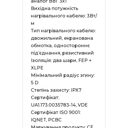
аналог ВВГ 3х1

Вихідна потужність 
нагрівального кабелю: 3Вт/
м

Тип нагрівального кабелю: 
двожильний, екранована 
обмотка, одностороннє 
під’єднання, резистивний

Ізоляція: два шари, FEP + 
XLPE

Мінімальний радіус згину: 
5 D

Степінь захисту: ІРХ7

Сертифікат: 
UA1.173.0035783-14, VDE

Сертифікат ISO 9001: 
IQNET, PCBC

Маркування продукту: СЕ
