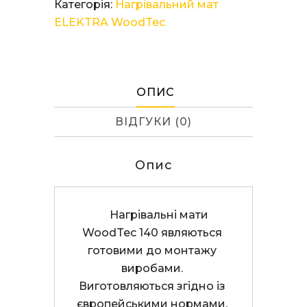
Категорія:
Нагрівальний мат
WoodTec
ELEKTRA WoodTec
140/5.0
кількість
ОПИС
ВІДГУКИ (0)
Опис
     Нагрівальні мати 
WoodTec 140 являються 
готовими до монтажу 
виробами. 
Виготовляються згідно із 
європейськими нормами. 