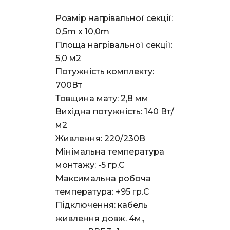
Розмір нагрівальної секції: 
0,5m x 10,0m

Площа нагрівальної секції: 
5,0 м2

Потужність комплекту: 
700Вт

Товщина мату: 2,8 мм

Вихідна потужність: 140 Вт/
м2

Живлення: 220/230В

Мінімальна температура 
монтажу: -5 гр.С

Максимальна робоча 
температура: +95 гр.С

Підключення: кабель 
живлення довж. 4м., 