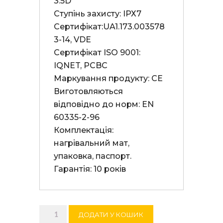
3.5D

Ступінь захисту: ІРХ7

Сертифікат:UA1.173.003578
3-14, VDE

Сертифікат ISO 9001: 
IQNET, PCBC

Маркування продукту: СЕ

Виготовляються 
відповідно до норм: EN 
60335-2-96

Комплектація: 
нагрівальний мат, 
упаковка, паспорт.

Гарантія: 10 років
Нагрівальний
ДОДАТИ У КОШИК