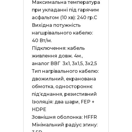
Максимальна температура 
при укладанні під гарячим 
асфальтом (10 хв): 240 гр.С

Вихідна потужність 
нагшрівального кабелю: 
40 Вт/м.

Підключення: кабель 
живлення довж. 4м., 
аналог ВВГ  3х1, 3х1,5, 3х2,5

Тип нагрівального кабелю: 
двожильний, екранована 
обмотка, одностороннє 
під’єднання, резистивний

Ізоляція: два шари, FEP + 
HDPE

Зовнішня оболонка: HFFR

Мінімальний радіус згину: 