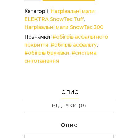
мат
ELEKTRA
Категорії:
Нагрівальні мати
SnowTec
ELEKTRA SnowTec Tuff
,
Tuff
Нагрівальні мати SnowTec 300
400/6,0
Позначки:
#обігрів асфальтного
кількість
покриття
,
#обігрів асфальту
,
#обігрів бруківки
,
#система
сніготанення
ОПИС
ВІДГУКИ (0)
Опис