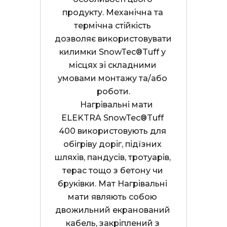
продукту. Механічна та 
термічна стійкість 
дозволяє використовувати 
килимки SnowTec®Tuff у 
місцях зі складними 
умовами монтажу та/або 
роботи.
    Нагрівальні мати 
ELEKTRA SnowTec®Tuff 
400 використовують для 
обігріву доріг, підїзних 
шляхів, пандусів, тротуарів, 
терас тощо з бетону чи 
бруківки. Мат
 Нагрівальні 
мати являють собою 
двожильний екранований 
кабель, закріплений з 