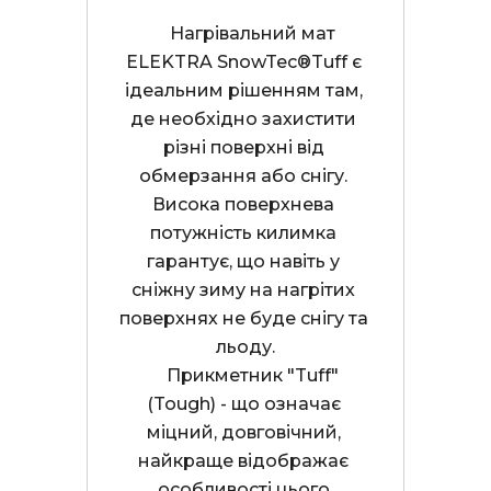
    Нагрівальний мат 
ELEKTRA SnowTec®Tuff є 
ідеальним рішенням там, 
де необхідно захистити 
різні поверхні від 
обмерзання або снігу. 
Висока поверхнева 
потужність килимка 
гарантує, що навіть у 
сніжну зиму на нагрітих 
поверхнях не буде снігу та 
льоду.

    Прикметник "Tuff" 
(Tough) - що означає 
міцний, довговічний, 
найкраще відображає 
особливості цього 