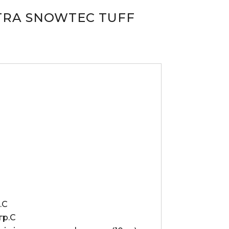
TRA SNOWTEC TUFF
С

р.С
