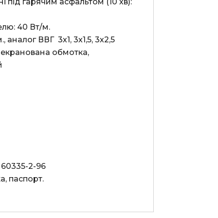
під гарячим асфальтом (10 хв): 
ю: 40 Вт/м.

налог ВВГ  3х1, 3х1,5, 3х2,5

 екранована обмотка, 


60335-2-96

, паспорт.
