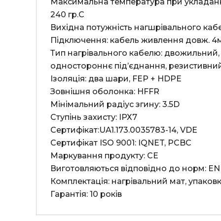
Максимальна температура при укладанні 
240 гр.С

Вихідна потужність нагшрівального кабел
Підключення: кабель живлення довж. 4м., а
Тип нагрівального кабелю: двожильний,
одностороннє під’єднання, резистивний
Ізоляція: два шари, FEP + HDPE

Зовнішня оболонка: HFFR

Мінімальний радіус згину: 3.5D

Ступінь захисту: ІРХ7

Сертифікат:UA1.173.0035783-14, VDE

Сертифікат ISO 9001: IQNET, PCBC

Маркування продукту: СЕ

Виготовляються відповідно до норм: EN 
Комплектація: нагрівальний мат, упаковка
Гарантія: 10 років