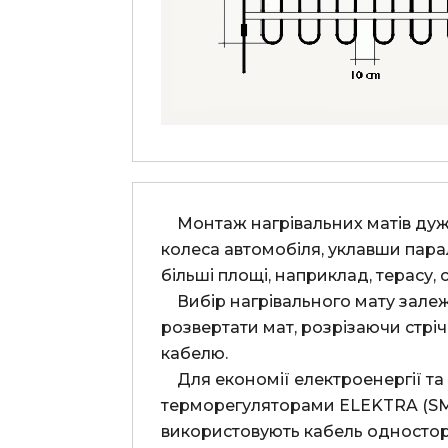
    Монтаж нагрівальних матів дуже простий. Якщо проїзд опалюється, то достатньо обігріти тільки проїзні смуги під 
колеса автомобіля, уклавши парале
більші площі, наприклад, терасу,
    Вибір нагрівального мату залежить від площі і форми поверхні на яку ви будете монтувати. Можна перевертати або  
розвертати мат, розрізаючи стрі
кабелю.
    Для економії електроенергії та для ефективної роботи нагрівальні мати рекомендується використовувати разом із 
терморегуляторами ELEKTRA (SMC, 
використовують кабель одностор