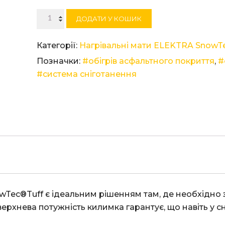
Нагрівальний
ДОДАТИ У КОШИК
мат
ELEKTRA
Категорії:
Нагрівальні мати ELEKTRA SnowTe
SnowTec
Позначки:
#обігрів асфальтного покриття
,
#
Tuff
#система сніготанення
400/10,0
кількість
ерхнева потужність килимка гарантує, що навіть у сн