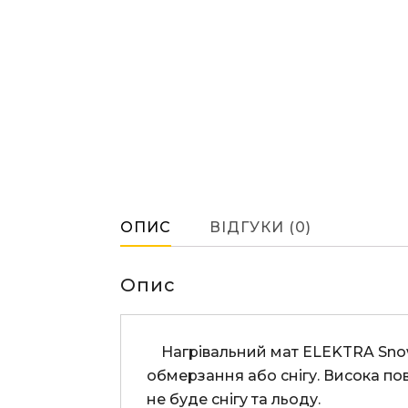
ОПИС
ВІДГУКИ (0)
Опис
    Нагрівальний мат ELEKTRA SnowTec®Tuff є ідеальним рішенням там, де необхідно захистити різні поверхні від 
обмерзання або снігу. Висока пов
не буде снігу та льоду.
