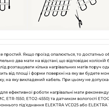
льно два мати на відстані, що відповідає колісній ба
 слід розташувати кілька нагрівальних матів поруч од
чку, на яку викладений кабель. При цьому не допус
ETR-1550, ETO2-4550) та датчиком вологості ETOG-56
оннього під’єднання ELEKTRA VCD25 або ELEKTRA Tu