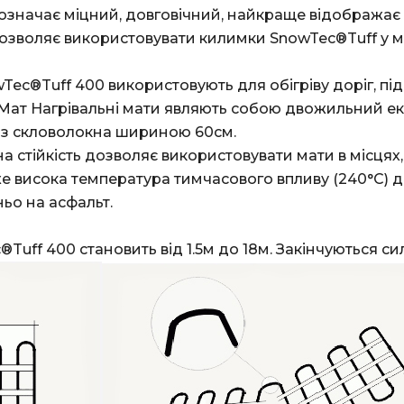
 дозволяє використовувати килимки SnowTec®Tuff у м
 Мат
 Нагрівальні мати являють собою двожильний ек
же висока температура тимчасового впливу (240°C) 
ьо на асфальт.
c
®
Tuff 400 становить від 1.5м до 18м. Закінчуються