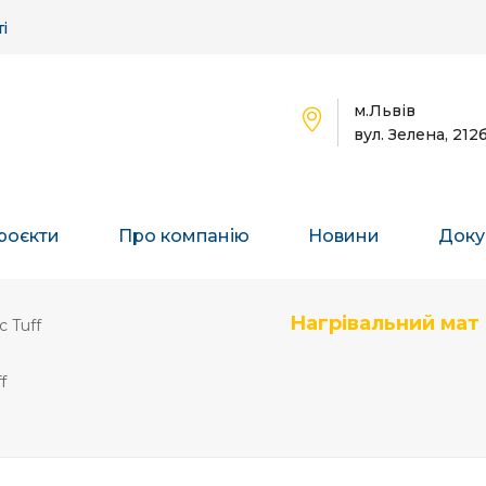
і
м.Львів
вул. Зелена, 212
роєкти
Про компанію
Новини
Доку
Нагрівальний мат
 Tuff
f