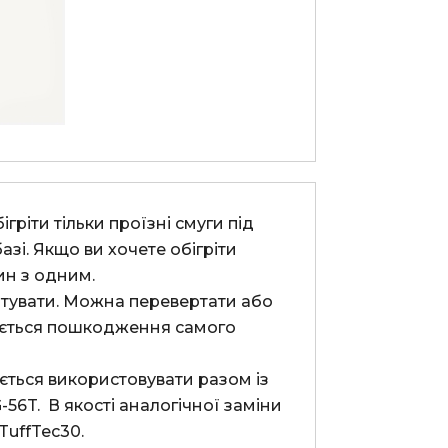
зі. Якщо ви хочете обігріти 
ин з одним.
кається пошкодження самого 
T.  В якості аналогічної заміни 
ffTec30.
