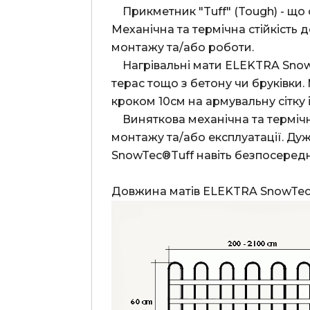
    Прикметник "Tuff" (Tough) - що означає міцний, довговічний, найкраще відображає особливості цього продукту. 
Механічна та термічна стійкість
монтажу та/або роботи.
    Нагрівальні мати ELEKTRA SnowTec®Tuff 400 використовують для обігріву доріг, підїзних шляхів, пандусів, тротуарів, 
терас тощо з бетону чи бруківки.
    Виняткова механічна та термічна стійкість дозволяє використовувати мати в місцях, які піддаються складним умовам 
монтажу та/або експлуатації. Ду
SnowTec®Tuff навіть безпосередн
Довжина матів ELEKTRA SnowTe