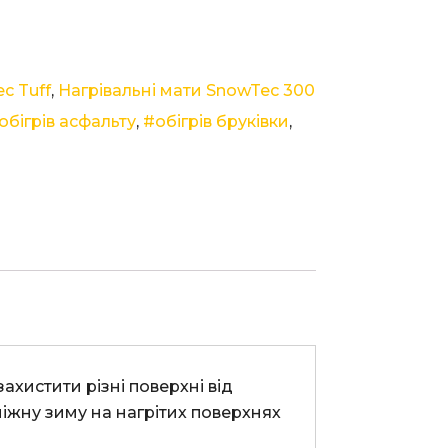
c Tuff
,
Нагрівальні мати SnowTec 300
обігрів асфальту
,
#обігрів бруківки
,
іжну зиму на нагрітих поверхнях 