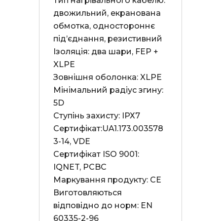
Тип нагрівального кабелю: 
двожильний, екранована 
обмотка, одностороннє 
під’єднання, резистивний

Ізоляція: два шари, FEP + 
XLPE

Зовнішня оболонка: XLPE

Мінімальний радіус згину: 
5D

Ступінь захисту: ІРХ7

Сертифікат:UA1.173.003578
3-14, VDE

Сертифікат ISO 9001: 
IQNET, PCBC

Маркування продукту: СЕ

Виготовляються 
відповідно до норм: EN 
60335-2-96
