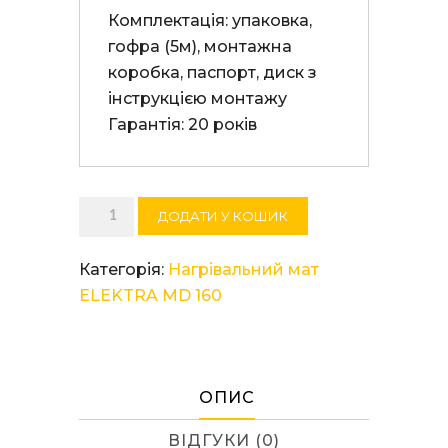
Комплектація: упаковка, 
гофра (5м), монтажна 
коробка, паспорт, диск з 
інструкцією монтажу

Гарантія: 20 років
Нагрівальний
ДОДАТИ У КОШИК
мат
ELEKTRA
Категорія:
Нагрівальний мат
MD
ELEKTRA MD 160
160/3,0
кількість
ОПИС
ВІДГУКИ (0)