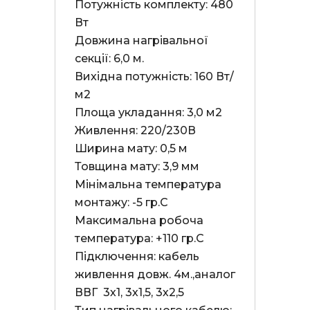
Потужність комплекту: 480 
Вт

Довжина нагрівальної 
секції: 6,0 м.

Вихідна потужність: 160 Вт/
м2

Площа укладання: 3,0 м2

Живлення: 220/230В

Ширина мату: 0,5 м

Товщина мату: 3,9 мм

Мінімальна температура 
монтажу: -5 гр.С

Максимальна робоча 
температура: +110 гр.С

Підключення: кабель 
живлення довж. 4м.,аналог 
ВВГ  3х1, 3х1,5, 3х2,5
