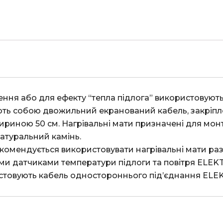
160/2.5
кількість
ть собою двожильний екранований кабель, закріпле
шириною 50 см. Нагрівальні мати призначені для мон
атуральний камінь.

и датчиками температури підлоги та повітря ELEKT
ристовують кабель одностороннього під’єднання ELE