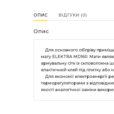
ОПИС
ВІДГУКИ (0)
Опис
    Для основного обігріву приміщення або для ефекту “тепла підлога” використовують готовий комплект нагрівального 
мату ELEKTRA MD160. Мати являю
армувальну сітк із скловолокна 
еластичний клей під плитку або н
    Для економії електроенергії рекомендується використовувати нагрівальні мати разом з программованими 
терморегуляторами з відповідним
якості аналогічної заміни вико