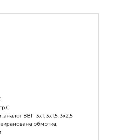


р.С

алог ВВГ  3х1, 3х1,5, 3х2,5

 екранована обмотка, 

