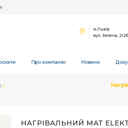
і
м.Львів
вул. Зелена, 212
роєкти
Про компанію
Новини
Доку
Нагрі
0
НАГРІВАЛЬНИЙ МАТ ELEKTR