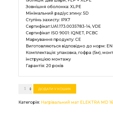
Ізоляція: два шари, FEP + XLPE

Зовнішня оболонка: XLPE

Мінімальний радіус згину: 5D

Ступінь захисту: ІРХ7

Сертифікат:UA1.173.0035783-14, VDE

Сертифікат ISO 9001: IQNET, PCBC

Маркування продукту: СЕ

Виготовляються відповідно до норм: EN 
Комплектація: упаковка, гофра (5м), монт
інструкцією монтажу

Гарантія: 20 років
Нагрівальний
ДОДАТИ У КОШИК
мат
ELEKTRA
Категорія:
Нагрівальний мат ELEKTRA MD 1
MD