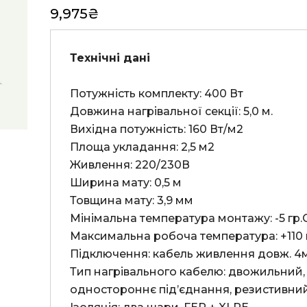
9,975
₴
Технічні дані
Потужність комплекту: 400 Вт

Довжина нагрівальної секції: 5,0 м.

Вихідна потужність: 160 Вт/м2

Площа укладання: 2,5 м2

Живлення: 220/230В

Ширина мату: 0,5 м

Товщина мату: 3,9 мм

Мінімальна температура монтажу: -5 гр.С
Максимальна робоча температура: +110 г
Підключення: кабель живлення довж. 4м.,ан
Тип нагрівального кабелю: двожильний,
одностороннє під’єднання, резистивний