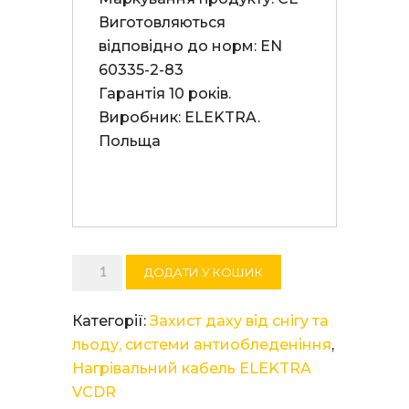
Виготовляються 
відповідно до норм: EN 
60335-2-83

Гарантія 10 років. 

Виробник: ELEKTRA. 
Польща

Нагрівальний
ДОДАТИ У КОШИК
кабель
ELEKTRA
Категорії:
Захист даху від снігу та
VCDR
льоду, системи антиобледеніння
,
20/520
Нагрівальний кабель ELEKTRA
кількість
VCDR