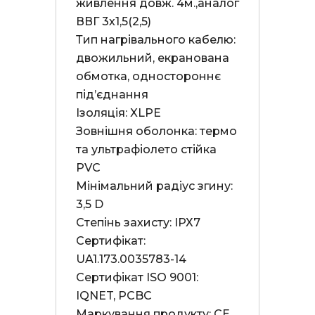
живлення довж. 4м.,аналог 
ВВГ 3х1,5(2,5)

Тип нагрівального кабелю: 
двожильний, екранована 
обмотка, одностороннє 
під’єднання

Ізоляція: XLPE

Зовнішня оболонка: термо 
та ультрафіолето стійка 
PVC

Мінімальний радіус згину: 
3,5 D

Степінь захисту: ІРХ7

Сертифікат: 
UA1.173.0035783-14

Сертифікат ISO 9001: 
IQNET, PCBC

Маркування продукту: СЕ
