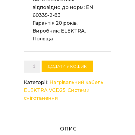
відповідно до норм: EN 
60335-2-83

Гарантія 20 років. 

Виробник: ELEKTRA. 
Польща
Нагрівальний
ДОДАТИ У КОШИК
кабель
ELEKTRA
Категорії:
Нагрівальний кабель
VCD
ELEKTRA VCD25
,
Системи
25/655
сніготанення
кількість
ОПИС