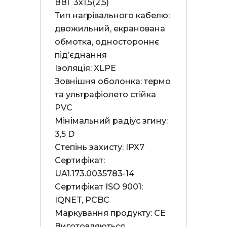
ВВГ 3х1,5(2,5)

Тип нагрівального кабелю: 
двожильний, екранована 
обмотка, одностороннє 
під’єднання

Ізоляція: XLPE

Зовнішня оболонка: термо 
та ультрафіолето стійка 
PVC

Мінімальний радіус згину: 
3,5 D

Степінь захисту: ІРХ7

Сертифікат: 
UA1.173.0035783-14

Сертифікат ISO 9001: 
IQNET, PCBC

Маркування продукту: СЕ

Виготовляються 