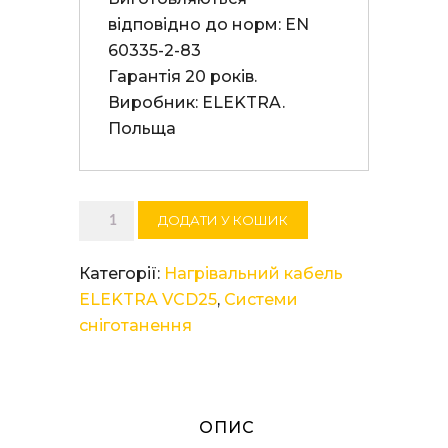
відповідно до норм: EN 
60335-2-83

Гарантія 20 років. 

Виробник: ELEKTRA. 
Польща
Нагрівальний
ДОДАТИ У КОШИК
кабель
ELEKTRA
Категорії:
Нагрівальний кабель
VCD
ELEKTRA VCD25
,
Системи
25/3030
сніготанення
кількість
ОПИС