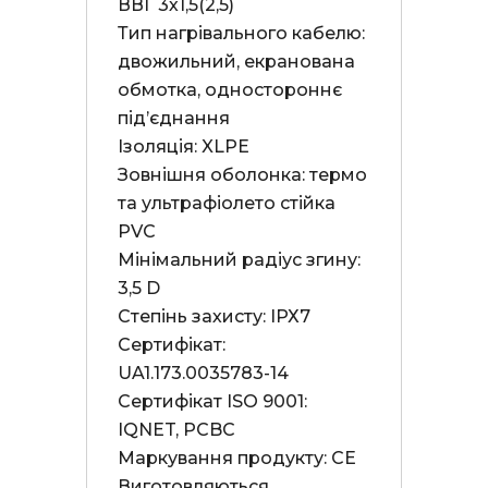
ВВГ 3х1,5(2,5)

Тип нагрівального кабелю: 
двожильний, екранована 
обмотка, одностороннє 
під’єднання

Ізоляція: XLPE

Зовнішня оболонка: термо 
та ультрафіолето стійка 
PVC

Мінімальний радіус згину: 
3,5 D

Степінь захисту: ІРХ7

Сертифікат: 
UA1.173.0035783-14

Сертифікат ISO 9001: 
IQNET, PCBC

Маркування продукту: СЕ

Виготовляються 