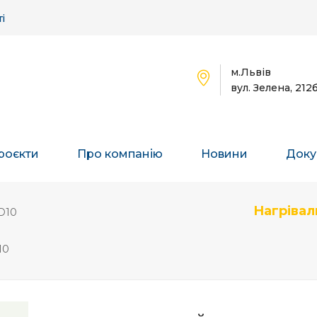
і
м.Львів
вул. Зелена, 212
роєкти
Про компанію
Новини
Доку
Нагрівал
D10
10