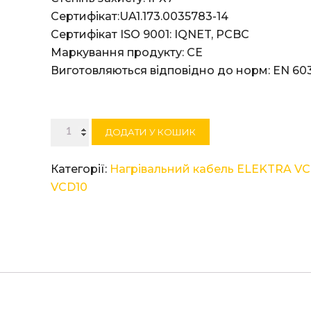
Сертифікат:UA1.173.0035783-14
Сертифікат ISO 9001: IQNET, PCBC
Маркування продукту: СЕ
Виготовляються відповідно до норм: EN 603
Нагрівальний
ДОДАТИ У КОШИК
кабель
ELEKTRA
Категорії:
Нагрівальний кабель ELEKTRA VC
VCD
VCD10
10/110
кількість