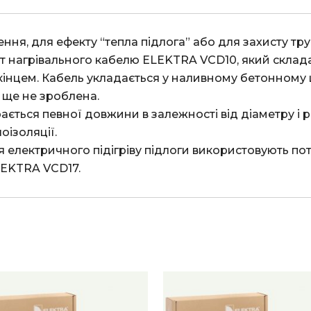
 нагрівального кабелю ELEKTRA VCD10, який складаєт
інцем. Кабель укладається у наливному бетонному ша
 ще не зроблена.

ізоляції.

LEKTRA VCD17.