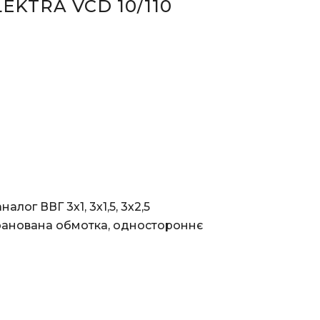
KTRA VCD 10/110
лог ВВГ 3х1, 3х1,5, 3х2,5
кранована обмотка, одностороннє