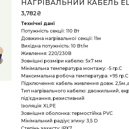
НАГРІВАЛЬНИЙ КАБЕЛЬ ELE
3,782
₴
Технічні дані
Потужність секції: 110 Вт
Довжина нагрівальної секції: 11м
Вихідна потужність: 10 Вт/м
Живлення: 220/230В
Зовнішні розміри кабелю: 5х7 мм
Мінімальна температура монтажу: -5 гр.С
Максимальна робоча температура: +95 гр.С
Підключення: кабель живлення довж. 2,5м.,ана
Тип нагрівального кабелю: двожильний, е
під’єднання, резистивний
Ізоляція: XLPE
Зовнішня оболонка: термостійка PVC
Мінімальний радіус згину: 3,5 D
Степінь захисту: ІРХ7