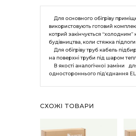
    Для основного обігріву приміщення, для ефекту “тепла підлога” або для захисту труб від замерзання 
використовують готовий комплект
котрий закінчується “холодним” к
будівництва, коли стяжка підлоги
    Для обігріву труб кабель підбирається певної довжини в залежності від діаметру і розмірів самої труби, і кріпиться 
на поверхні труби під шаром тепло
    В якості аналогічної заміни   для електричного підігріву підлоги використовують потужніший кабель 
одностороннього під’єднання E
СХОЖІ ТОВАРИ