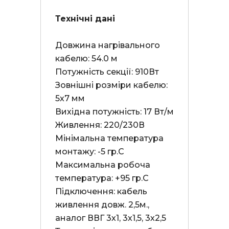
Технічні дані
Довжина нагрівального 
кабелю: 54.0 м

Потужність секції: 910Вт

Зовнішні розміри кабелю: 
5х7 мм

Вихідна потужність: 17 Вт/м

Живлення: 220/230В

Мінімальна температура 
монтажу: -5 гр.С

Максимальна робоча 
температура: +95 гр.С

Підключення: кабель 
живлення довж. 2,5м., 
аналог ВВГ 3х1, 3х1,5, 3х2,5
