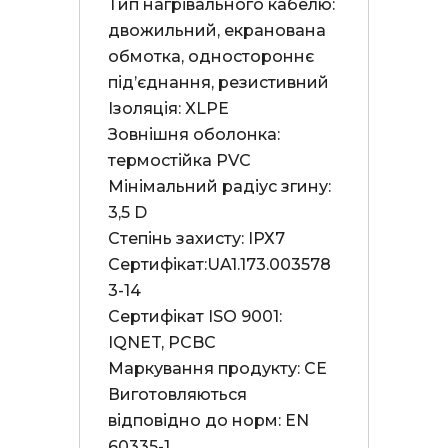
Тип нагрівального кабелю: 
двожильний, екранована 
обмотка, одностороннє 
під’єднання, резистивний

Ізоляція: XLPE

Зовнішня оболонка: 
термостійка PVC

Мінімальний радіус згину: 
3,5 D

Степінь захисту: ІРХ7

Сертифікат:UA1.173.003578
3-14

Сертифікат ISO 9001: 
IQNET, PCBC

Маркування продукту: СЕ

Виготовляються 
відповідно до норм: EN 
60335-1
