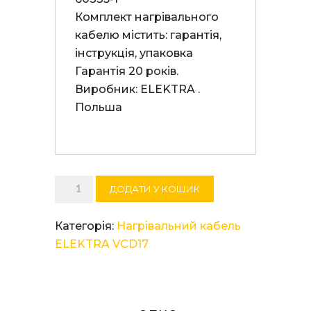
Комплект нагрівального 
кабелю містить: гарантія, 
інструкція, упаковка 

Гарантія 20 років. 

Виробник: ELEKTRA . 
Польша

Нагрівальний
ДОДАТИ У КОШИК
кабель
ELEKTRA
Категорія:
Нагрівальний кабель
VCD
ELEKTRA VCD17
17/910
кількість