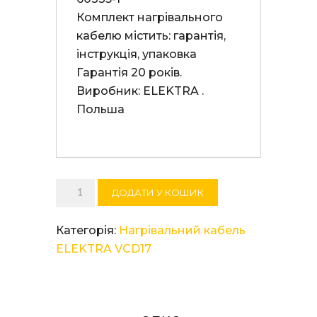
Комплект нагрівального 
кабелю містить: гарантія, 
інструкція, упаковка 

Гарантія 20 років. 

Виробник: ELEKTRA . 
Польша

Нагрівальний
ДОДАТИ У КОШИК
кабель
ELEKTRA
Категорія:
Нагрівальний кабель
VCD
ELEKTRA VCD17
17/610
кількість