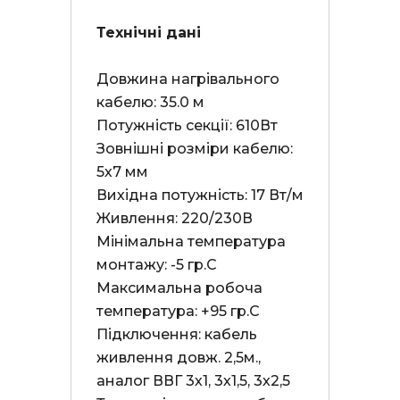
Технічні дані
Довжина нагрівального 
кабелю: 35.0 м

Потужність секції: 610Вт

Зовнішні розміри кабелю: 
5х7 мм

Вихідна потужність: 17 Вт/м

Живлення: 220/230В

Мінімальна температура 
монтажу: -5 гр.С

Максимальна робоча 
температура: +95 гр.С

Підключення: кабель 
живлення довж. 2,5м., 
аналог ВВГ 3х1, 3х1,5, 3х2,5
