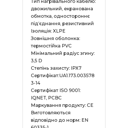
Тип нагрівального кабелю: 
двожильний, екранована 
обмотка, одностороннє 
під’єднання, резистивний

Ізоляція: XLPE

Зовнішня оболонка: 
термостійка PVC

Мінімальний радіус згину: 
3,5 D

Степінь захисту: ІРХ7

Сертифікат:UA1.173.003578
3-14

Сертифікат ISO 9001: 
IQNET, PCBC

Маркування продукту: СЕ

Виготовляються 
відповідно до норм: EN 
60335-1
