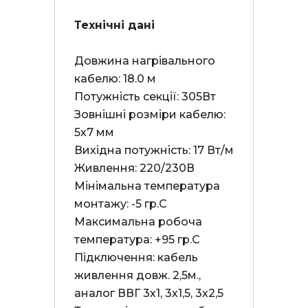
Технічні дані
Довжина нагрівального 
кабелю: 18.0 м

Потужність секції: 305Вт

Зовнішні розміри кабелю: 
5х7 мм

Вихідна потужність: 17 Вт/м

Живлення: 220/230В

Мінімальна температура 
монтажу: -5 гр.С

Максимальна робоча 
температура: +95 гр.С

Підключення: кабель 
живлення довж. 2,5м., 
аналог ВВГ 3х1, 3х1,5, 3х2,5
