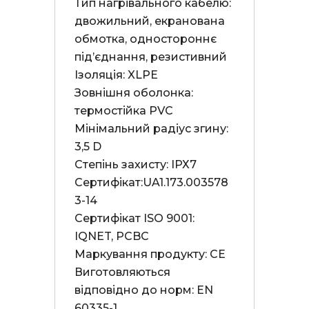
Тип нагрівального кабелю: 
двожильний, екранована 
обмотка, одностороннє 
під’єднання, резистивний

Ізоляція: XLPE

Зовнішня оболонка: 
термостійка PVC

Мінімальний радіус згину: 
3,5 D

Степінь захисту: ІРХ7

Сертифікат:UA1.173.003578
3-14

Сертифікат ISO 9001: 
IQNET, PCBC

Маркування продукту: СЕ

Виготовляються 
відповідно до норм: EN 
60335-1
