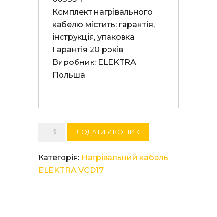
Комплект нагрівального 
кабелю містить: гарантія, 
інструкція, упаковка 

Гарантія 20 років. 

Виробник: ELEKTRA . 
Польша

Нагрівальний
ДОДАТИ У КОШИК
кабель
ELEKTRA
Категорія:
Нагрівальний кабель
VCD
ELEKTRA VCD17
17/305
кількість