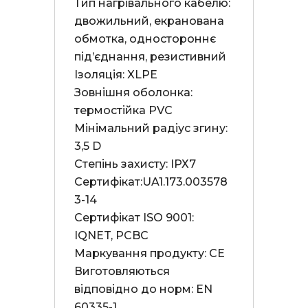
Тип нагрівального кабелю: 
двожильний, екранована 
обмотка, одностороннє 
під’єднання, резистивний

Ізоляція: XLPE

Зовнішня оболонка: 
термостійка PVC

Мінімальний радіус згину: 
3,5 D

Степінь захисту: ІРХ7

Сертифікат:UA1.173.003578
3-14

Сертифікат ISO 9001: 
IQNET, PCBC

Маркування продукту: СЕ

Виготовляються 
відповідно до норм: EN 
60335-1
