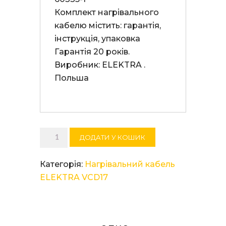
Комплект нагрівального 
кабелю містить: гарантія, 
інструкція, упаковка 

Гарантія 20 років. 

Виробник: ELEKTRA . 
Польша

Нагрівальний
ДОДАТИ У КОШИК
кабель
ELEKTRA
Категорія:
Нагрівальний кабель
VCD
ELEKTRA VCD17
17/2280
кількість