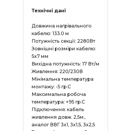
Технічні дані
Довжина нагрівального 
кабелю: 133.0 м

Потужність секції: 2280Вт

Зовнішні розміри кабелю: 
5х7 мм

Вихідна потужність: 17 Вт/м

Живлення: 220/230В

Мінімальна температура 
монтажу: -5 гр.С

Максимальна робоча 
температура: +95 гр.С

Підключення: кабель 
живлення довж. 2,5м., 
аналог ВВГ 3х1, 3х1,5, 3х2,5
