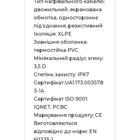
Тип нагрівального кабелю: 
двожильний, екранована 
обмотка, одностороннє 
під’єднання, резистивний

Ізоляція: XLPE

Зовнішня оболонка: 
термостійка PVC

Мінімальний радіус згину: 
3,5 D

Степінь захисту: ІРХ7

Сертифікат:UA1.173.003578
3-14

Сертифікат ISO 9001: 
IQNET, PCBC

Маркування продукту: СЕ

Виготовляються 
відповідно до норм: EN 
60335-1
