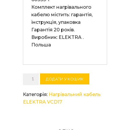
Комплект нагрівального 
кабелю містить: гарантія, 
інструкція, упаковка 

Гарантія 20 років. 

Виробник: ELEKTRA . 
Польша

Нагрівальний
ДОДАТИ У КОШИК
кабель
ELEKTRA
Категорія:
Нагрівальний кабель
VCD
ELEKTRA VCD17
17/215
кількість