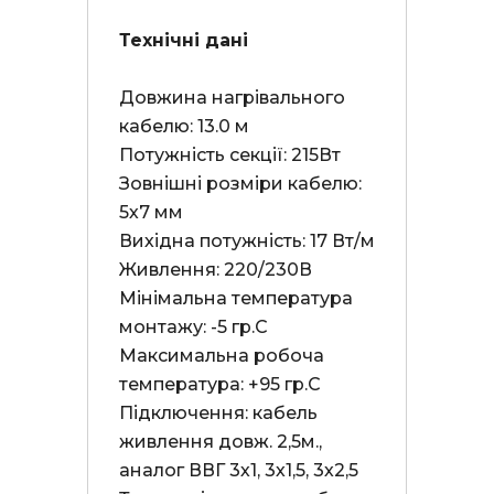
Технічні дані
Довжина нагрівального 
кабелю: 13.0 м

Потужність секції: 215Вт

Зовнішні розміри кабелю: 
5х7 мм

Вихідна потужність: 17 Вт/м

Живлення: 220/230В

Мінімальна температура 
монтажу: -5 гр.С

Максимальна робоча 
температура: +95 гр.С

Підключення: кабель 
живлення довж. 2,5м., 
аналог ВВГ 3х1, 3х1,5, 3х2,5
