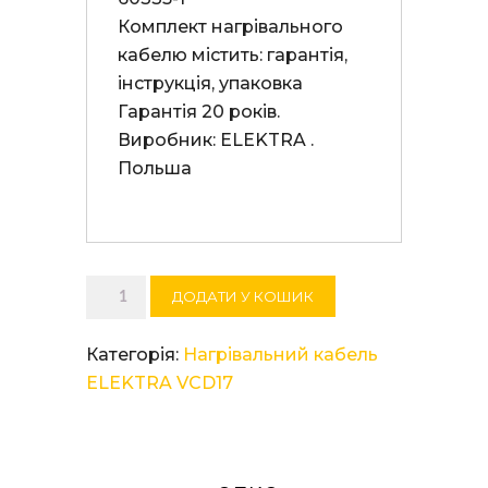
Комплект нагрівального 
кабелю містить: гарантія, 
інструкція, упаковка 

Гарантія 20 років. 

Виробник: ELEKTRA . 
Польша

Нагрівальний
ДОДАТИ У КОШИК
кабель
ELEKTRA
Категорія:
Нагрівальний кабель
VCD
ELEKTRA VCD17
17/1900
кількість