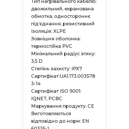
Тип нагрівального кабелю: 
двожильний, екранована 
обмотка, одностороннє 
під’єднання, резистивний

Ізоляція: XLPE

Зовнішня оболонка: 
термостійка PVC

Мінімальний радіус згину: 
3,5 D

Степінь захисту: ІРХ7

Сертифікат:UA1.173.003578
3-14

Сертифікат ISO 9001: 
IQNET, PCBC

Маркування продукту: СЕ

Виготовляються 
відповідно до норм: EN 
60335-1
