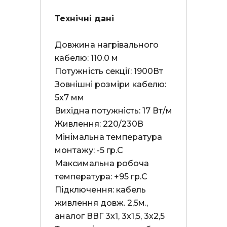
Технічні дані
Довжина нагрівального 
кабелю: 110.0 м

Потужність секції: 1900Вт

Зовнішні розміри кабелю: 
5х7 мм

Вихідна потужність: 17 Вт/м

Живлення: 220/230В

Мінімальна температура 
монтажу: -5 гр.С

Максимальна робоча 
температура: +95 гр.С

Підключення: кабель 
живлення довж. 2,5м., 
аналог ВВГ 3х1, 3х1,5, 3х2,5
