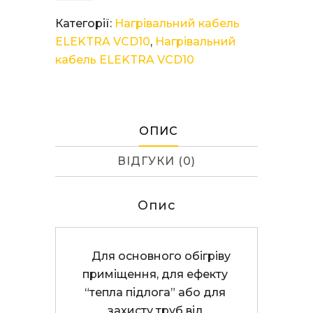
ELEKTRA
Категорії:
Нагрівальний кабель
VCD
ELEKTRA VCD10
,
Нагрівальний
10/700
кабель ELEKTRA VCD10
кількість
ОПИС
ВІДГУКИ (0)
Опис
    Для основного обігріву 
приміщення, для ефекту 
“тепла підлога” або для 
захисту труб від 