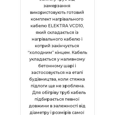
замерзання 
використовують готовий 
комплект нагрівального 
кабелю ELEKTRA VCD10, 
який складається із 
нагрівального кабелю і 
котрий закінчується 
“холодним” кінцем. Кабель 
укладається у наливному 
бетонному шарі і 
застосовується на етапі 
будівництва, коли стяжка 
підлоги ще не зроблена.

    Для обігріву труб кабель 
підбирається певної 
довжини в залежності від 
діаметру і розмірів самої 