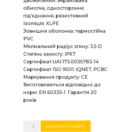
двожильний, екранована
обмотка, одностороннє
під’єднання, резистивний
Ізоляція: XLPE
Зовнішня оболонка: термостійка
PVC
Мінімальний радіус згину: 3,5 D
Степінь захисту: ІРХ7
Сертифікат:UA1.173.0035783-14
Сертифікат ISO 9001: IQNET, PCBC
Маркування продукту: СЕ
Виготовляються відповідно до
норм: EN 60335-1 Гарантія 20
років
Нагрівальний
ДОДАТИ У КОШИК
кабель