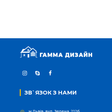
ЗВ`ЯЗОК З НАМИ
м.Львів, вул. Зелена, 212б