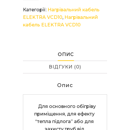
ELEKTRA
Категорії:
Нагрівальний кабель
VCD
ELEKTRA VCD10
,
Нагрівальний
10/1920
кабель ELEKTRA VCD10
кількість
ОПИС
ВІДГУКИ (0)
Опис
    Для основного обігріву 
приміщення, для ефекту 
“тепла підлога” або для 
захисту труб від 