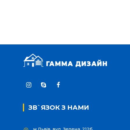
ЗВ`ЯЗОК З НАМИ
м.Львів, вул. Зелена, 212б