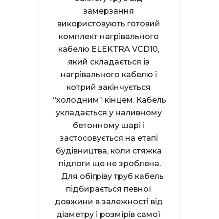
замерзання 
використовують готовий 
комплект нагрівального 
кабелю ELEKTRA VCD10, 
який складається із 
нагрівального кабелю і 
котрий закінчується 
“холодним” кінцем. Кабель 
укладається у наливному 
бетонному шарі і 
застосовується на етапі 
будівництва, коли стяжка 
підлоги ще не зроблена.

    Для обігріву труб кабель 
підбирається певної 
довжини в залежності від 
діаметру і розмірів самої 