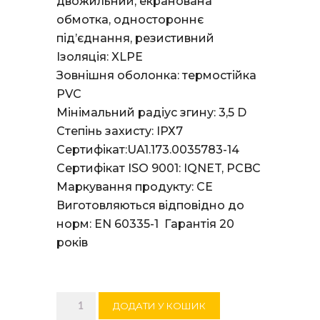
двожильний, екранована
обмотка, одностороннє
під’єднання, резистивний
Ізоляція: XLPE
Зовнішня оболонка: термостійка
PVC
Мінімальний радіус згину: 3,5 D
Степінь захисту: ІРХ7
Сертифікат:UA1.173.0035783-14
Сертифікат ISO 9001: IQNET, PCBC
Маркування продукту: СЕ
Виготовляються відповідно до
норм: EN 60335-1 Гарантія 20
років
Нагрівальний
ДОДАТИ У КОШИК
кабель