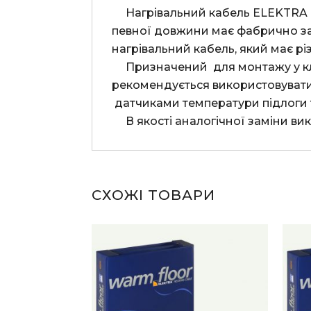
     Нагрівальний кабель ELEKTRA DM10 являє собою готову до монтажу нагрівальну систему. Нагрівальний кабель 
певної довжини має фабрично за
нагрівальний кабель, який має різ
     Призначений  для монтажу у клейовий розчин безпосередньо під плитку в приміщенні. Для економії електроенергії 
рекомендується використовувати 
 датчиками температури підлоги 
     В якості аналогічної замін
СХОЖІ ТОВАРИ