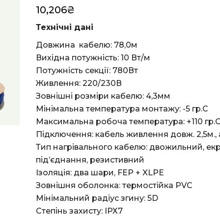
10,206
₴
Технічні дані
Довжина кабелю: 78,0м
Вихідна потужність: 10 Вт/м
Потужність секції: 780Вт
Живлення: 220/230В
Зовнішні розміри кабелю: 4,3мм
Мінімальна температура монтажу: -5 гр.С
Максимальна робоча температура: +110 гр.
Підключення: кабель живлення довж. 2,5м., а
Тип нагрівального кабелю: двожильний, е
під’єднання, резистивний
Ізоляція: два шари, FEP + XLPE
Зовнішня оболонка: термостійка PVC
Мінімальний радіус згину: 5D
Степінь захисту: ІРХ7