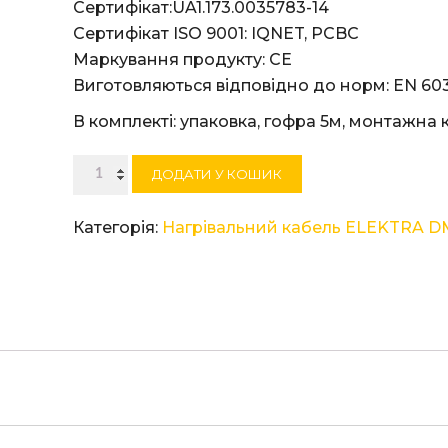
Сертифікат:UA1.173.0035783-14
Сертифікат ISO 9001: IQNET, PCBC
Маркування продукту: СЕ
Виготовляються відповідно до норм: EN 603
В комплекті: упаковка, гофра 5м, монтажна 
Нагрівальний
ДОДАТИ У КОШИК
кабель
ELEKTRA
Категорія:
Нагрівальний кабель ELEKTRA D
DM
10/780
кількість