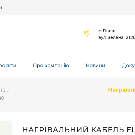
і
м.Львів
вул. Зелена, 212
роєкти
Про компанію
Новини
Доку
Нагрівал
M10
80
НАГРІВАЛЬНИЙ КАБЕЛЬ EL