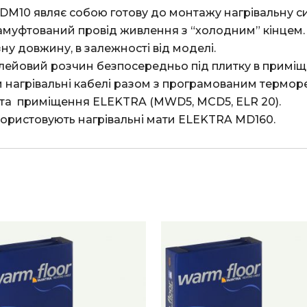
муфтований провід живлення з “холодним” кінцем. 
ну довжину, в залежності від моделі. 

нагрівальні кабелі разом з програмованим терморе
та  приміщення ELEKTRA (MWD5, MCD5, ELR 20). 

и використовують нагрівальні мати ELEKTRA MD160.