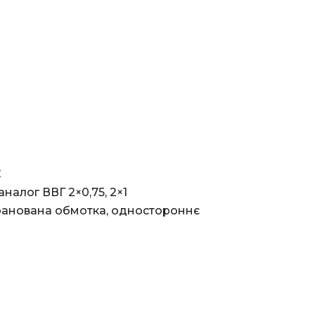
С
налог ВВГ 2×0,75, 2×1
кранована обмотка, одностороннє