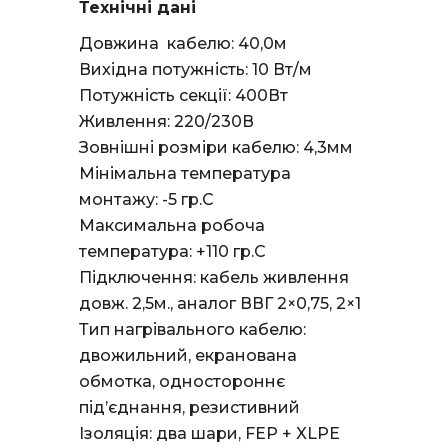
Технічні дані
Довжина кабелю: 40,0м
Вихідна потужність: 10 Вт/м
Потужність секції: 400Вт
Живлення: 220/230В
Зовнішні розміри кабелю: 4,3мм
Мінімальна температура
монтажу: -5 гр.С
Максимальна робоча
температура: +110 гр.С
Підключення: кабель живлення
довж. 2,5м., аналог ВВГ 2×0,75, 2×1
Тип нагрівального кабелю:
двожильний, екранована
обмотка, одностороннє
під’єднання, резистивний
Ізоляція: два шари, FEP + XLPE