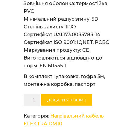
Зовнішня оболонка: термостійка
PVC
Мінімальний радіус згину: 5D
Степінь захисту: ІРХ7
Сертифікат:UA1.173.0035783-14
Сертифікат ISO 9001: IQNET, PCBC
Маркування продукту: СЕ
Виготовляються відповідно до
норм: EN 60335-1
В комплекті: упаковка, гофра 5м,
монтажна коробка, паспорт.
Нагрівальний
ДОДАТИ У КОШИК
кабель
ELEKTRA
Категорія:
Нагрівальний кабель
DM
ELEKTRA DM10
10/400