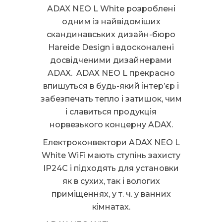
ADAX NEO L White розроблені
одним із найвідоміших
скандинавських дизайн-бюро
Hareide Design і вдосконалені
досвідченими дизайнерами
ADAX. ADAX NEO L прекрасно
впишуться в будь-який інтер’єр і
забезпечать тепло і затишок, чим
і славиться продукція
норвезького концерну ADAX.
Електроконвектори ADAX NEO L
White WiFi мають ступінь захисту
IP24C і підходять для установки
як в сухих, так і вологих
приміщеннях, у т. ч. у ванних
кімнатах.