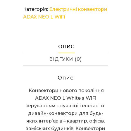
ADAX
Категорія:
Електричні конвектори
NEO
ADAX NEO L WiFi
L
08
KWT
White
ОПИС
кількість
ВІДГУКИ (0)
Опис
Конвектори нового покоління
ADAX NEO L White з WiFi
керуванням – сучасні і елегантні
дизайн-конвектори для будь-
яких інтер’єрів – квартир, офісів,
заміських будинків. Конвектори