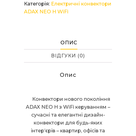
ADAX
Категорія:
Електричні конвектори
NEO
ADAX NEO H WiFi
H08
KWT
White
кількість
ОПИС
ВІДГУКИ (0)
Опис
Конвектори нового покоління
ADAX NEO H з WiFi керуванням –
сучасні та елегантні дизайн-
конвектори для будь-яких
інтер’єрів – квартир, офісів та