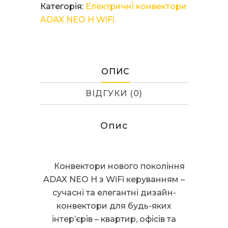
ADAX
Категорія:
Електричні конвектори
NEO
ADAX NEO H WiFi
H06
KWT
White
кількість
ОПИС
ВІДГУКИ (0)
Опис
Конвектори нового покоління
ADAX NEO H з WiFi керуванням –
сучасні та елегантні дизайн-
конвектори для будь-яких
інтер’єрів – квартир, офісів та