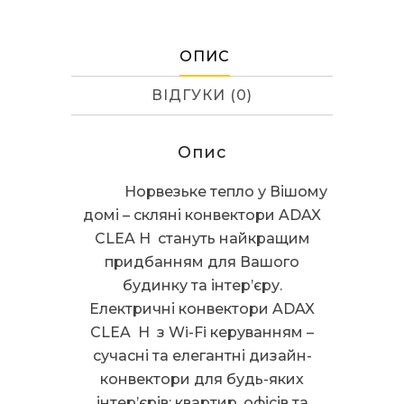
KWT
White
кількість
ОПИС
ВІДГУКИ (0)
Опис
Норвезьке тепло у Вішому
домі – скляні конвектори ADAX
CLEA H стануть найкращим
придбанням для Вашого
будинку та інтер’єру.
Електричні конвектори ADAX
CLEA H з Wi-Fi керуванням –
сучасні та елегантні дизайн-
конвектори для будь-яких
інтер’єрів: квартир, офісів та