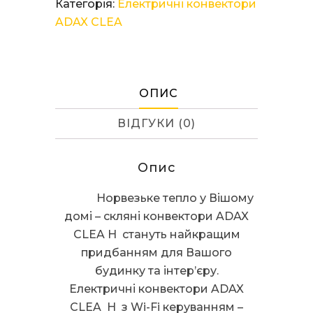
Категорія:
Електричні конвектори
CLEA
ADAX CLEA
H04
KWT
Black
кількість
ОПИС
ВІДГУКИ (0)
Опис
Норвезьке тепло у Вішому
домі – скляні конвектори ADAX
CLEA H стануть найкращим
придбанням для Вашого
будинку та інтер’єру.
Електричні конвектори ADAX
CLEA H з Wi-Fi керуванням –