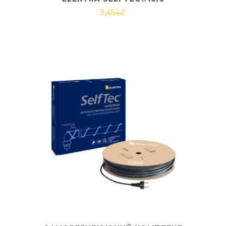
3,454
₴