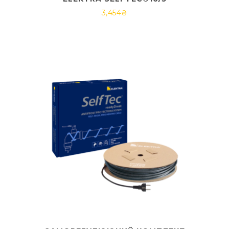
3,454
₴