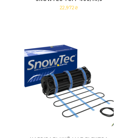
22,972
₴